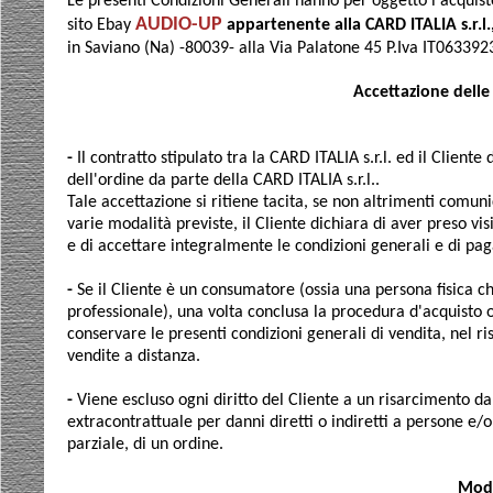
Le presenti Condizioni Generali hanno per oggetto l'acquisto 
AUDIO-UP
sito Ebay
appartenente alla CARD ITALIA s.r.l.
in Saviano (Na) -80039- alla Via Palatone 45 P.Iva IT063392
Accettazione delle
-
Il contratto stipulato tra la CARD ITALIA s.r.l. ed il Client
dell'ordine da parte della CARD ITALIA s.r.l..
Tale accettazione si ritiene tacita, se non altrimenti comun
varie modalità previste, il Cliente dichiara di aver preso vis
e di accettare integralmente le condizioni generali e di pag
-
Se il Cliente è un consumatore (ossia una persona fisica che
professionale), una volta conclusa la procedura d'acquisto
conservare le presenti condizioni generali di vendita, nel ri
vendite a distanza.
-
Viene escluso ogni diritto del Cliente a un risarcimento da
extracontrattuale per danni diretti o indiretti a persone e
parziale, di un ordine.
Moda