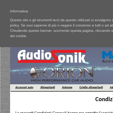
Informativa
Questo sito o gli strumenti terzi da questo utilizzati si avvalgono d
policy. Se vuoi saperne di più o negare il consenso a tutti o ad a
Chiudendo questo banner, scorrendo questa pagina, cliccando su 
dei cookie.
Home
Prodotti
Nuovi arrivi
Accessori auto
Altoparlanti
Antenne
Griglie altoparlanti
In
Condizi